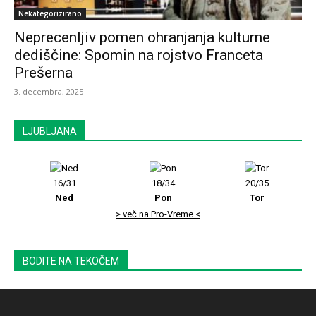
Nekategorizirano
Neprecenljiv pomen ohranjanja kulturne
dediščine: Spomin na rojstvo Franceta
Prešerna
3. decembra, 2025
LJUBLJANA
16/31
18/34
20/35
Ned
Pon
Tor
> več na Pro-Vreme <
BODITE NA TEKOČEM