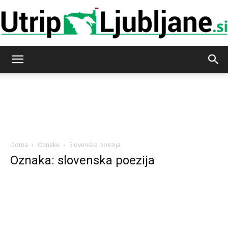
Utrip-
Ljubljane
Doma
Oznake
Slovenska poezija
Oznaka: slovenska poezija