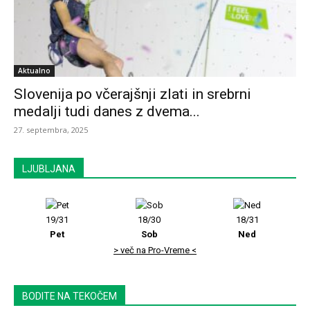
Aktualno
Slovenija po včerajšnji zlati in srebrni
medalji tudi danes z dvema...
27. septembra, 2025
LJUBLJANA
19/31
18/30
18/31
Pet
Sob
Ned
> več na Pro-Vreme <
BODITE NA TEKOČEM