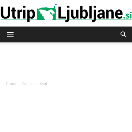
Utrip-
Ljubljane
Doma
Oznake
Seul