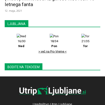
letnega fanta
12. maja, 2021
LJUBLJANA
16/30
18/34
21/35
Ned
Pon
Tor
> več na Pro-Vreme <
BODITE NA TEKOČEM
Uredništvo Utrip Ljubljane