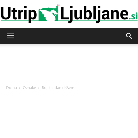
Utrip-
Ljubljane
Doma
Oznake
Rojstni dan države