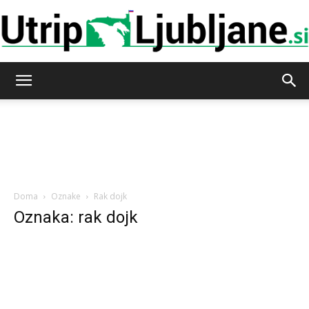
Utrip-
Ljubljane
Doma
Oznake
Rak dojk
Oznaka: rak dojk