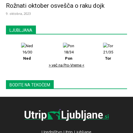
Rožnati oktober osvešča o raku dojk
9. oktobra, 2023
LJUBLJANA
16/30
18/34
21/35
Ned
Pon
Tor
> več na Pro-Vreme <
BODITE NA TEKOČEM
Uredništvo Utrip Ljubljane