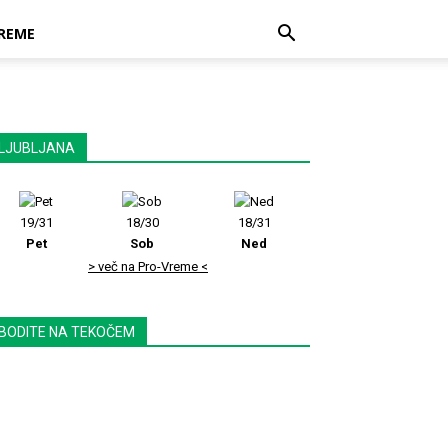
REME
LJUBLJANA
19/31
18/30
18/31
Pet
Sob
Ned
> več na Pro-Vreme <
BODITE NA TEKOČEM