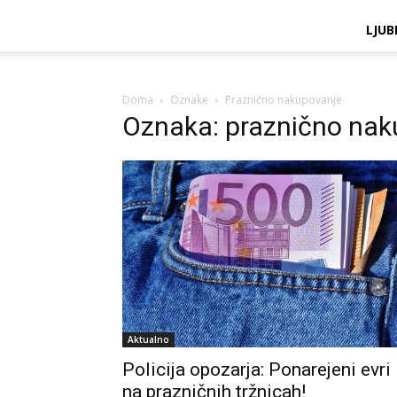
LJUB
Doma
Oznake
Praznično nakupovanje
Oznaka: praznično nak
Aktualno
Policija opozarja: Ponarejeni evri
na prazničnih tržnicah!