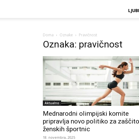
LJUB
Doma
Oznake
Pravičnost
Oznaka: pravičnost
Aktualno
Mednarodni olimpijski komite
pripravlja novo politiko za zaščit
ženskih športnic
18. novembra, 2025