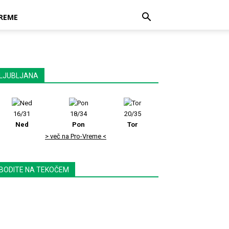
REME
LJUBLJANA
16/31
18/34
20/35
Ned
Pon
Tor
> več na Pro-Vreme <
BODITE NA TEKOČEM