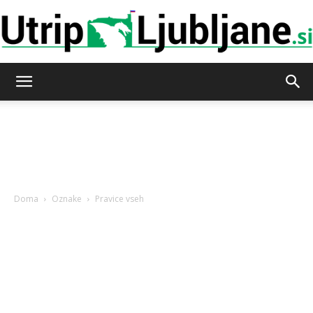
Utrip-
Ljubljane
Doma
Oznake
Pravice vseh