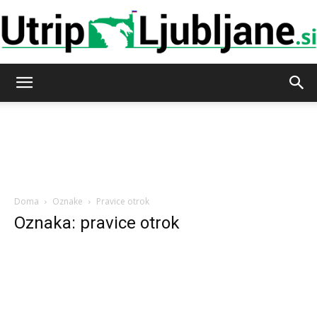
Utrip-
Ljubljane
Doma
Oznake
Pravice otrok
Oznaka: pravice otrok