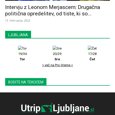
Intervju z Leonom Merjascem: Drugačna
politična opredelitev, od tiste, ki so...
13. februarja, 2022
LJUBLJANA
19/34
20/29
17/28
Tor
Sre
Čet
> več na Pro-Vreme <
BODITE NA TEKOČEM