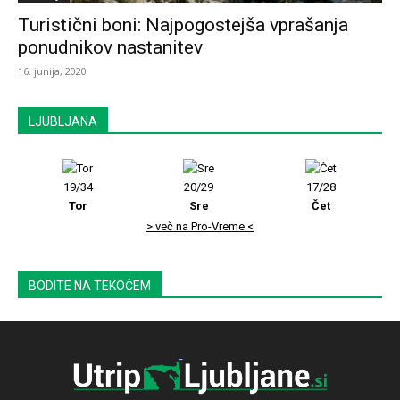
Turistični boni: Najpogostejša vprašanja
ponudnikov nastanitev
16. junija, 2020
LJUBLJANA
19/34
20/29
17/28
Tor
Sre
Čet
> več na Pro-Vreme <
BODITE NA TEKOČEM