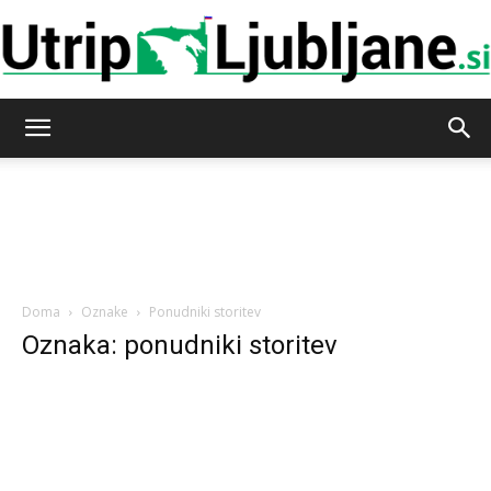
Utrip-
Ljubljane
Doma
Oznake
Ponudniki storitev
Oznaka: ponudniki storitev