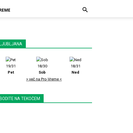
REME
LJUBLJANA
19/31
18/30
18/31
Pet
Sob
Ned
> več na Pro-Vreme <
BODITE NA TEKOČEM