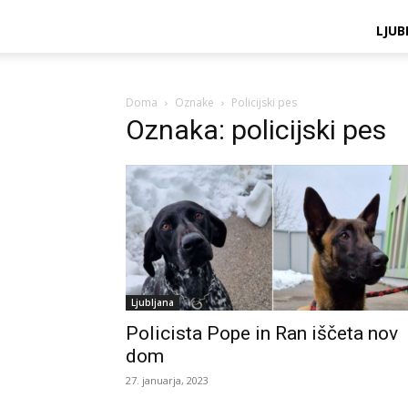
LJUB
Doma
Oznake
Policijski pes
Oznaka: policijski pes
Ljubljana
Policista Pope in Ran iščeta nov
dom
27. januarja, 2023