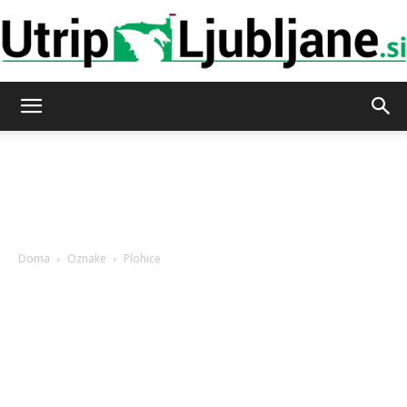
Utrip-
Ljubljane
Doma
Oznake
Plohice