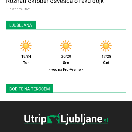
Rožnati oktober osvešča o raku dojk
9. oktobra, 2023
LJUBLJANA
19/34
20/29
17/28
Tor
Sre
Čet
> več na Pro-Vreme <
BODITE NA TEKOČEM