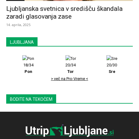
Ljubljanska svetnica v središču škandala
zaradi glasovanja zase
14. aprila, 2025
LJUBLJANA
18/34
20/34
20/30
Pon
Tor
Sre
> več na Pro-Vreme <
BODITE NA TEKOČEM