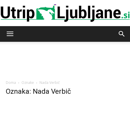
Utrip-
Ljubljane
Doma
Oznake
Nada Verbič
Oznaka: Nada Verbič