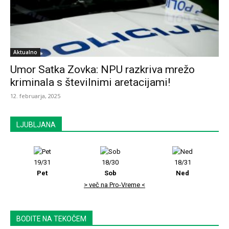
Aktualno
Umor Satka Zovka: NPU razkriva mrežo
kriminala s številnimi aretacijami!
12. februarja, 2025
LJUBLJANA
19/31
18/30
18/31
Pet
Sob
Ned
> več na Pro-Vreme <
BODITE NA TEKOČEM