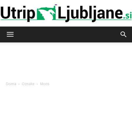
Utrip-
Ljubljane
Doma
Oznake
Mons