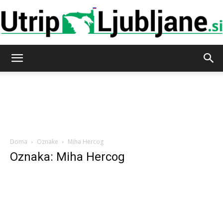
Utrip-
Ljubljane
Doma
Oznake
Miha Hercog
Oznaka: Miha Hercog