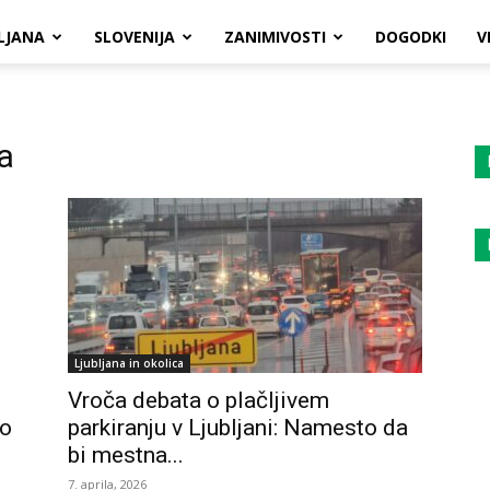
LJANA
SLOVENIJA
ZANIMIVOSTI
DOGODKI
V
a
Ljubljana in okolica
Vroča debata o plačljivem
 o
parkiranju v Ljubljani: Namesto da
bi mestna...
7. aprila, 2026