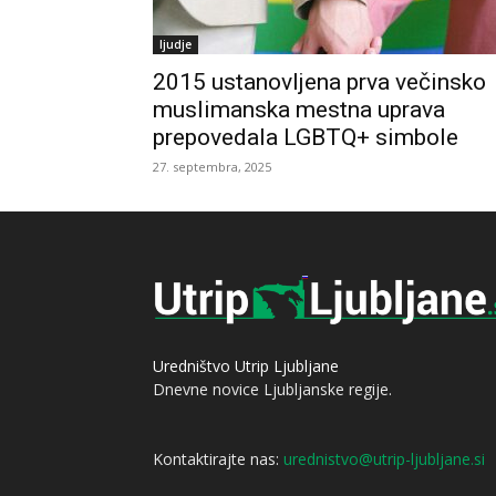
ljudje
2015 ustanovljena prva večinsko
muslimanska mestna uprava
prepovedala LGBTQ+ simbole
27. septembra, 2025
Uredništvo Utrip Ljubljane
Dnevne novice Ljubljanske regije.
Kontaktirajte nas:
urednistvo@utrip-ljubljane.si