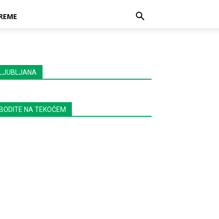
REME
LJUBLJANA
BODITE NA TEKOČEM