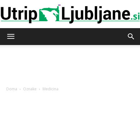
Utrip-
Ljubljane
Doma
Oznake
Medicina