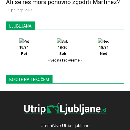
Ali se res mora ponovno zgoditi Martinez?
16. januarja, 2023
LJUBLJANA
19/31
18/30
18/31
Pet
Sob
Ned
> več na Pro-Vreme <
BODITE NA TEKOČEM
Uredništvo Utrip Ljubljane