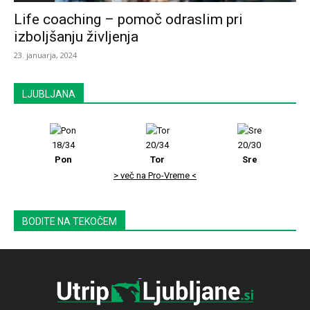
Life coaching – pomoč odraslim pri
izboljšanju življenja
23. januarja, 2024
LJUBLJANA
18/34
20/34
20/30
Pon
Tor
Sre
> več na Pro-Vreme <
BODITE NA TEKOČEM