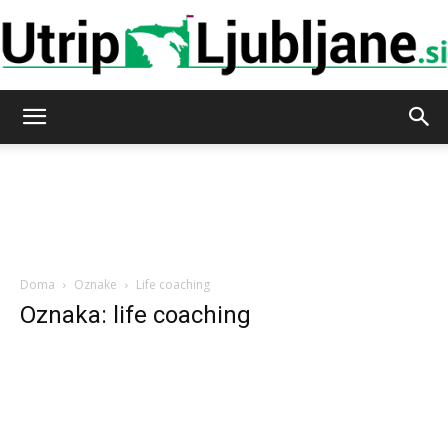
Utrip-
Ljubljane
Doma
Oznake
Life coaching
Oznaka: life coaching