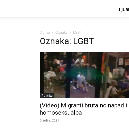
LJUB
Doma
Oznake
LGBT
Oznaka: LGBT
Politika
(Video) Migranti brutalno napadli
homoseksualca
5. julija, 2021