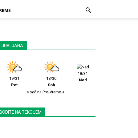
REME
LJUBLJANA
18/31
19/31
18/30
Ned
Pet
Sob
> več na Pro-Vreme <
BODITE NA TEKOČEM