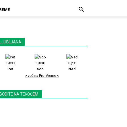
REME
LJUBLJANA
19/31
18/30
18/31
Pet
Sob
Ned
> več na Pro-Vreme <
BODITE NA TEKOČEM