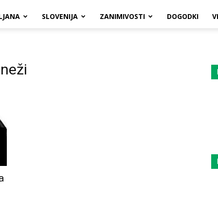
LJANA
SLOVENIJA
ZANIMIVOSTI
DOGODKI
V
jneži
a