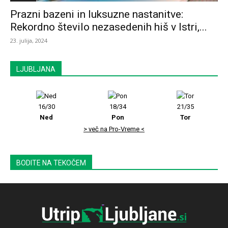
Prazni bazeni in luksuzne nastanitve:
Rekordno število nezasedenih hiš v Istri,...
23. julija, 2024
LJUBLJANA
16/30
18/34
21/35
Ned
Pon
Tor
> več na Pro-Vreme <
BODITE NA TEKOČEM