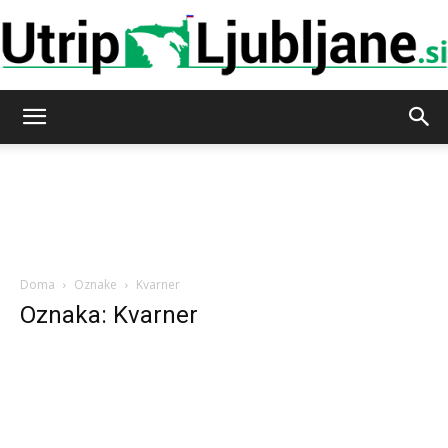
Utrip-
Ljubljane
Doma
Oznake
Kvarner
Oznaka: Kvarner