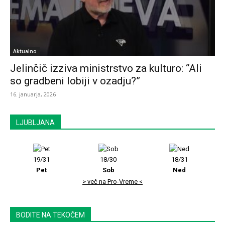
Aktualno
Jelinčič izziva ministrstvo za kulturo: “Ali
so gradbeni lobiji v ozadju?”
16. januarja, 2026
LJUBLJANA
19/31
18/30
18/31
Pet
Sob
Ned
> več na Pro-Vreme <
BODITE NA TEKOČEM