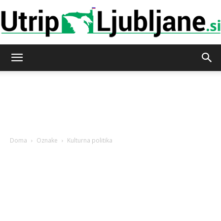
Utrip-
Ljubljane
Doma
Oznake
Kulturna politika