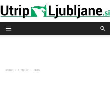
Utrip-
Ljubljane
Doma
Oznake
Krim