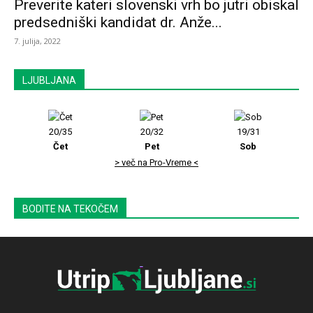
Preverite kateri slovenski vrh bo jutri obiskal
predsedniški kandidat dr. Anže...
7. julija, 2022
LJUBLJANA
20/35
20/32
19/31
Čet
Pet
Sob
> več na Pro-Vreme <
BODITE NA TEKOČEM