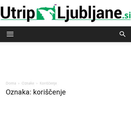
Utrip-
Ljubljane
Doma
Oznake
Koriščenje
Oznaka: koriščenje