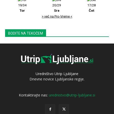
19/34
20/29
17/28
Tor
Sre
Čet
> več na Pro-Vreme <
BODITE NA TEKOČEM
Uredništvo Utrip Ljubljane
Dnevne novice Ljubljanske regije.
Kontaktirajte nas:
urednistvo@utrip-ljubljane.si