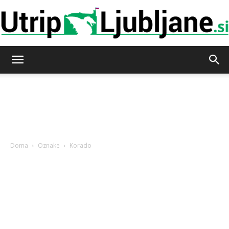
Utrip-
Ljubljane
Doma
Oznake
Korado