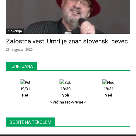
Slovenija
Žalostna vest: Umrl je znan slovenski pevec
29. avgusta, 2020
LJUBLJANA
19/31
18/30
18/31
Pet
Sob
Ned
> več na Pro-Vreme <
BODITE NA TEKOČEM