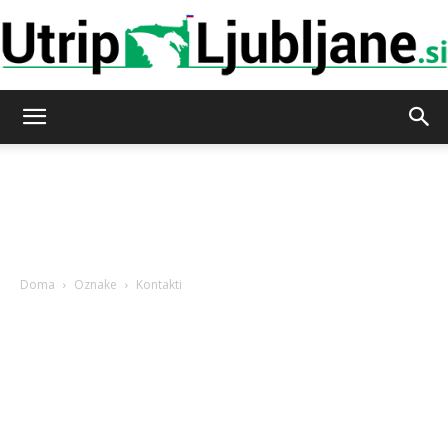
Utrip-
Ljubljane
Doma
Oznake
Kontakti