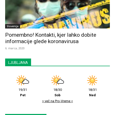
Slovenija
Pomembno! Kontakti, kjer lahko dobite
informacije glede koronavirusa
6. marca, 2020
LJUBLJANA
19/31
18/30
18/31
Pet
Sob
Ned
> več na Pro-Vreme <