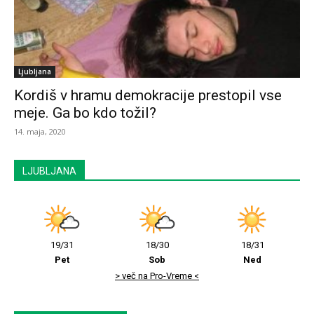
Ljubljana
Kordiš v hramu demokracije prestopil vse
meje. Ga bo kdo tožil?
14. maja, 2020
LJUBLJANA
19/31
18/30
18/31
Pet
Sob
Ned
> več na Pro-Vreme <