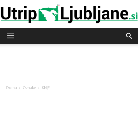
Utrip-
Ljubljane
Doma
Oznake
KNJF