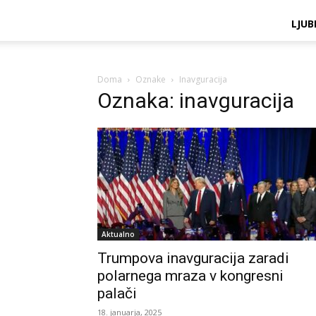
LJUB
Doma
Oznake
Inavguracija
Oznaka: inavguracija
Aktualno
Trumpova inavguracija zaradi
polarnega mraza v kongresni
palači
18. januarja, 2025