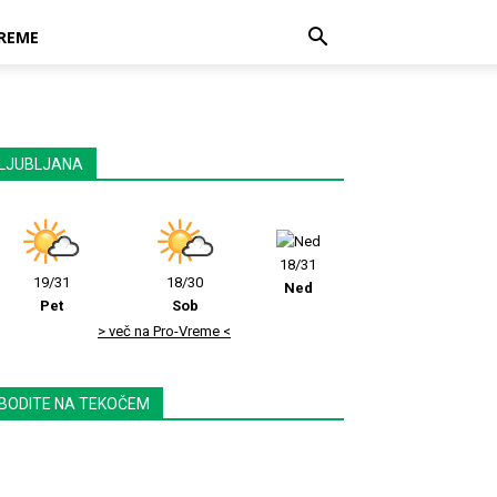
REME
LJUBLJANA
18/31
19/31
18/30
Ned
Pet
Sob
> več na Pro-Vreme <
BODITE NA TEKOČEM