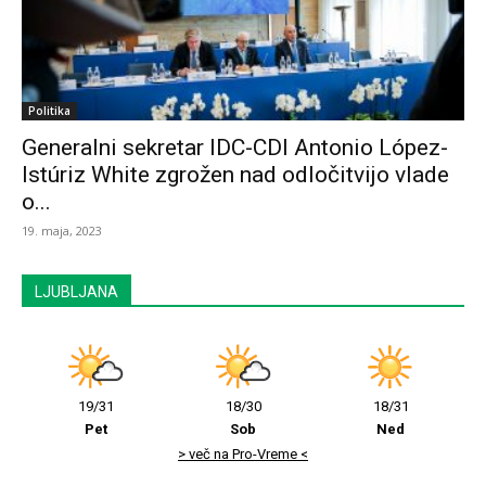
Politika
Generalni sekretar IDC-CDI Antonio López-
Istúriz White zgrožen nad odločitvijo vlade
o...
19. maja, 2023
LJUBLJANA
19/31
18/30
18/31
Pet
Sob
Ned
> več na Pro-Vreme <