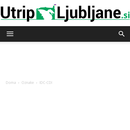
Utrip-
Ljubljane
Doma
Oznake
IDC-CDI