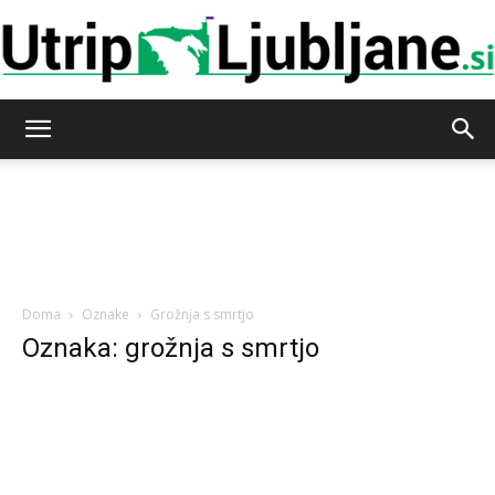
Utrip-
Ljubljane
Doma
Oznake
Grožnja s smrtjo
Oznaka: grožnja s smrtjo