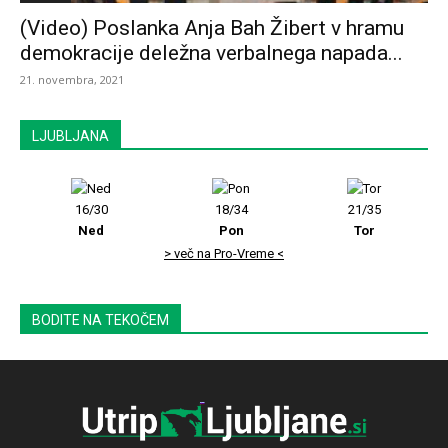
(Video) Poslanka Anja Bah Žibert v hramu
demokracije deležna verbalnega napada...
21. novembra, 2021
LJUBLJANA
16/30
18/34
21/35
Ned
Pon
Tor
> več na Pro-Vreme <
BODITE NA TEKOČEM