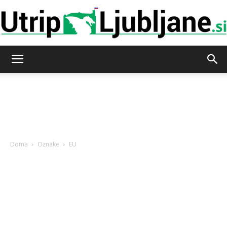
Utrip-
Ljubljane
Doma
Oznake
EU