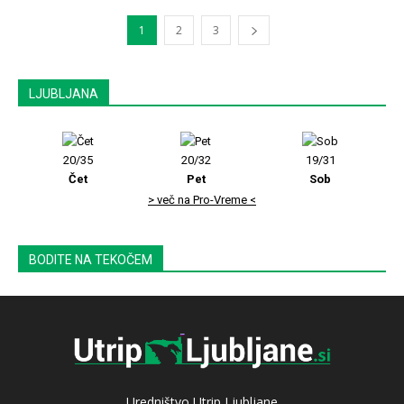
1
2
3
LJUBLJANA
20/35
20/32
19/31
Čet
Pet
Sob
> več na Pro-Vreme <
BODITE NA TEKOČEM
Uredništvo Utrip Ljubljane