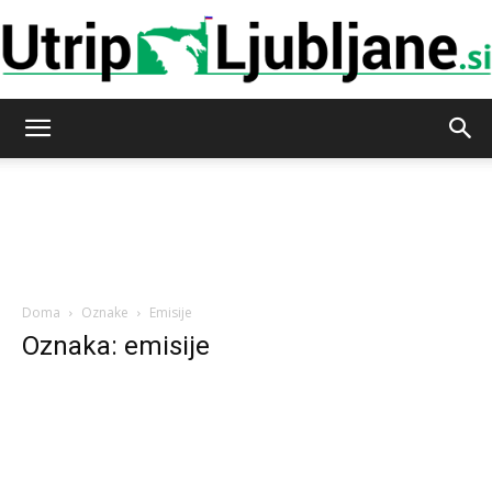
Utrip-
Ljubljane
Doma
Oznake
Emisije
Oznaka: emisije