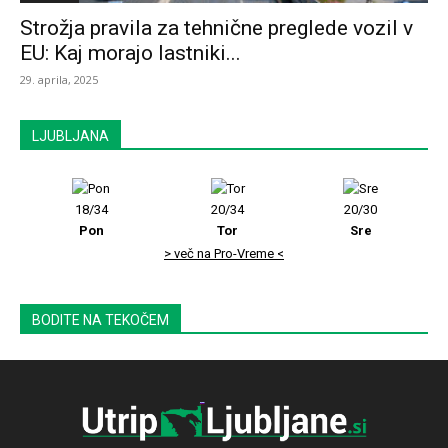
Strožja pravila za tehnične preglede vozil v
EU: Kaj morajo lastniki...
29. aprila, 2025
LJUBLJANA
18/34
20/34
20/30
Pon
Tor
Sre
> več na Pro-Vreme <
BODITE NA TEKOČEM