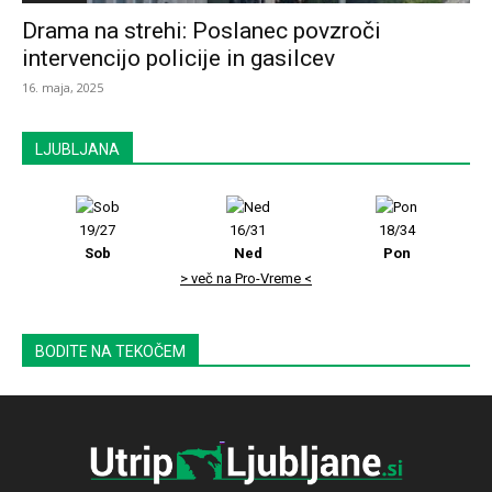
Drama na strehi: Poslanec povzroči
intervencijo policije in gasilcev
16. maja, 2025
LJUBLJANA
19/27
16/31
18/34
Sob
Ned
Pon
> več na Pro-Vreme <
BODITE NA TEKOČEM