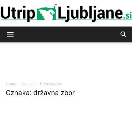
Utrip-
Ljubljane
Doma
Oznake
Državna zbor
Oznaka: državna zbor