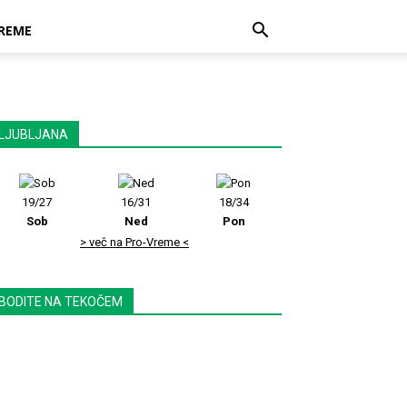
REME
LJUBLJANA
19/27
16/31
18/34
Sob
Ned
Pon
> več na Pro-Vreme <
BODITE NA TEKOČEM