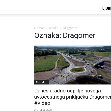
LJUB
Doma
Oznake
Dragomer
Oznaka: Dragomer
Aktualno
Danes uradno odprtje novega
avtocestnega priključka Dragome
#video
24. julija, 2025