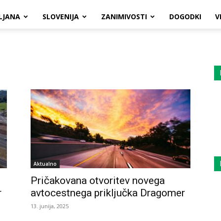
LJANA
SLOVENIJA
ZANIMIVOSTI
DOGODKI
V
Aktualno
Pričakovana otvoritev novega
r
avtocestnega priključka Dragomer
13. junija, 2025