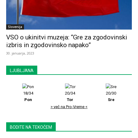
Slovenija
VSO o ukinitvi muzeja: “Gre za zgodovinski
izbris in zgodovinsko napako”
30. januarja, 2023
LJUBLJANA
18/34
20/34
20/30
Pon
Tor
Sre
> več na Pro-Vreme <
BODITE NA TEKOČEM