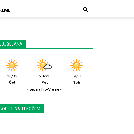
REME
LJUBLJANA
20/35
20/32
19/31
Čet
Pet
Sob
> več na Pro-Vreme <
BODITE NA TEKOČEM