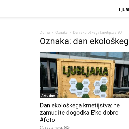
LJUB
Doma
Oznake
Dan ekološkega kmetijstva EU
Oznaka: dan ekološkeg
Aktualno
Dan ekološkega kmetijstva: ne
zamudite dogodka E’ko dobro
#foto
24. septembra, 2024