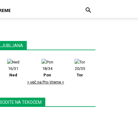
REME
LJUBLJANA
16/31
18/34
20/35
Ned
Pon
Tor
> več na Pro-Vreme <
BODITE NA TEKOČEM