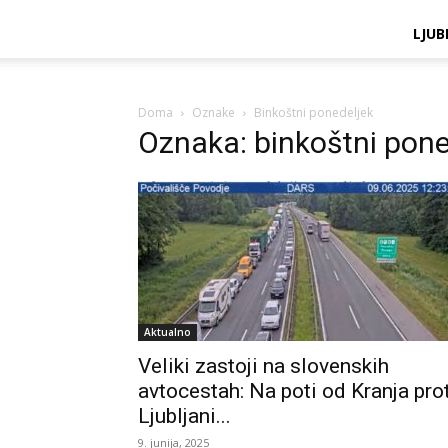
LJUB
Doma
Oznake
Binkoštni ponedeljek
Oznaka: binkoštni pone
Aktualno
Veliki zastoji na slovenskih
avtocestah: Na poti od Kranja prot
Ljubljani...
9. junija, 2025