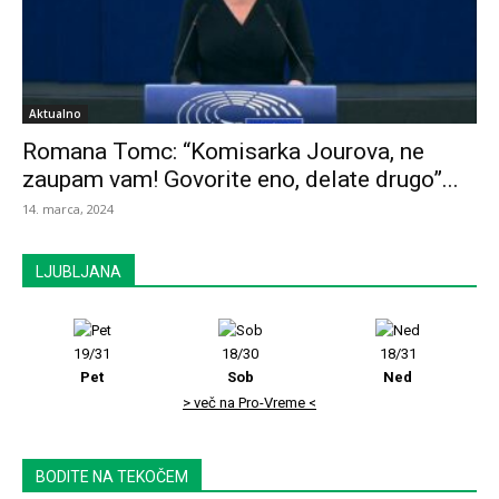
Aktualno
Romana Tomc: “Komisarka Jourova, ne
zaupam vam! Govorite eno, delate drugo”...
14. marca, 2024
LJUBLJANA
19/31
18/30
18/31
Pet
Sob
Ned
> več na Pro-Vreme <
BODITE NA TEKOČEM