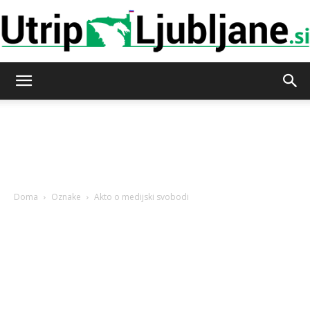
Utrip-
Ljubljane
Doma
Oznake
Akto o medijski svobodi