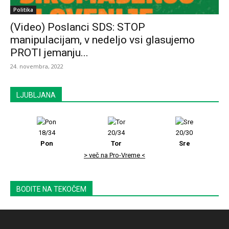
Politika
(Video) Poslanci SDS: STOP
manipulacijam, v nedeljo vsi glasujemo
PROTI jemanju...
24. novembra, 2022
LJUBLJANA
18/34
20/34
20/30
Pon
Tor
Sre
> več na Pro-Vreme <
BODITE NA TEKOČEM