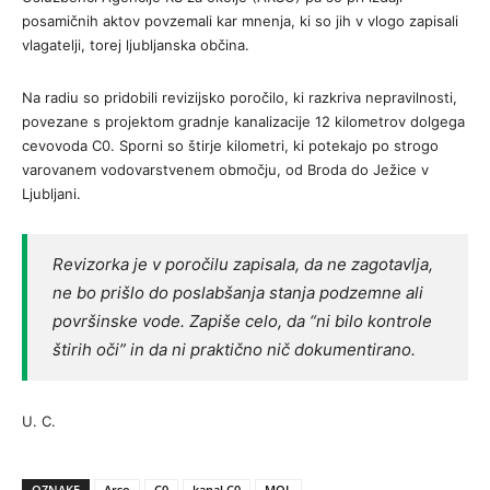
posamičnih aktov povzemali kar mnenja, ki so jih v vlogo zapisali
vlagatelji, torej ljubljanska občina.
Na radiu so pridobili revizijsko poročilo, ki razkriva nepravilnosti,
povezane s projektom gradnje kanalizacije 12 kilometrov dolgega
cevovoda C0. Sporni so štirje kilometri, ki potekajo po strogo
varovanem vodovarstvenem območju, od Broda do Ježice v
Ljubljani.
Revizorka je v poročilu zapisala, da ne zagotavlja,
ne bo prišlo do poslabšanja stanja podzemne ali
površinske vode. Zapiše celo, da “ni bilo kontrole
štirih oči” in da ni praktično nič dokumentirano.
U. C.
OZNAKE
Arso
C0
kanal C0
MOL