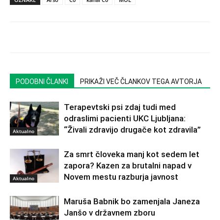
PODOBNI ČLANKI
PRIKAŽI VEČ ČLANKOV TEGA AVTORJA
Terapevtski psi zdaj tudi med
odraslimi pacienti UKC Ljubljana:
“Živali zdravijo drugače kot zdravila”
Aktualno
Za smrt človeka manj kot sedem let
zapora? Kazen za brutalni napad v
Novem mestu razburja javnost
Aktualno
Maruša Babnik bo zamenjala Janeza
Janšo v državnem zboru