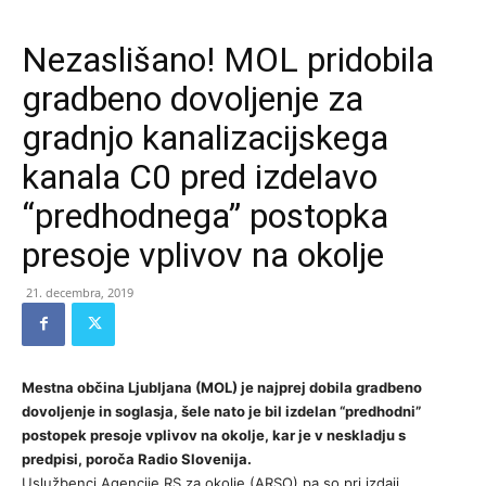
Nezaslišano! MOL pridobila
gradbeno dovoljenje za
gradnjo kanalizacijskega
kanala C0 pred izdelavo
“predhodnega” postopka
presoje vplivov na okolje
21. decembra, 2019
Mestna občina Ljubljana (MOL) je najprej dobila gradbeno
dovoljenje in soglasja, šele nato je bil izdelan “predhodni”
postopek presoje vplivov na okolje, kar je v neskladju s
predpisi, poroča Radio Slovenija.
Uslužbenci Agencije RS za okolje (ARSO) pa so pri izdaji