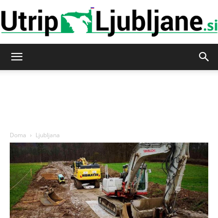
Utrip-
Ljubljane
Doma
Ljubljana