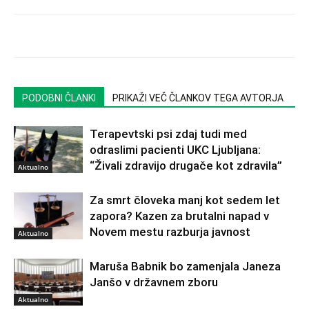
PODOBNI ČLANKI
PRIKAŽI VEČ ČLANKOV TEGA AVTORJA
Terapevtski psi zdaj tudi med
odraslimi pacienti UKC Ljubljana:
“Živali zdravijo drugače kot zdravila”
Aktualno
Za smrt človeka manj kot sedem let
zapora? Kazen za brutalni napad v
Novem mestu razburja javnost
Aktualno
Maruša Babnik bo zamenjala Janeza
Janšo v državnem zboru
Aktualno