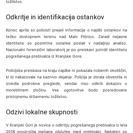
tožilstvo.
Odkritje in identifikacija ostankov
Konec aprila so policisti prejeli informacije o najdbi ostankov na
težko dostopnem terenu nad Malo Pišnico. Zaradi nejasne
identitete so posmrtne ostanke poslali v nadaljnjo analizo.
Nacionalni forenzični laboratorij je po preiskavi potrdil identiteto
pogrešanega prebivalca iz Kranjske Gore.
Policijska preiskava na kraju najdbe ni pokazala nobenih okoliščin,
ki bi nakazovale na kaznivo dejanje. Policija je zbrala obvestila in
izvedla podrobne preglede, vendar niso odkrili dokazov o
morebitnem zločinu. Vse ugotovitve bodo posredovane
pristojnemu državnemu tožilstvu.
Odzivi lokalne skupnosti
V Kranjski Gori je novica o odkritju pogrešanega prebivalca iz leta
2018 povzročila mešane občutke med prebivalci. Nekateri so