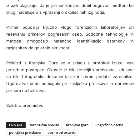
izrazili olajšanje, da je primer končno dobil odgovor, medtem ko
drugi nadaljujejo z vprašanji o okoliščinah izginotja.
Primer poudarja ključno vlogo forenzičnih laboratorijev pri
reševanju primerov pogrešanih oseb. Sodobne tehnologije in
metode omogočajo natančno identifikacijo ostankov in
razjasnitev dolgoletnih skrivnosti.
Policisti iz Kranjske Gore so v skladu s protokoli izvedli vse
potrebne postopke. Okostje je bilo temeljito preiskano, izdelane
so bile fotografske dokumentacije in zbrani podatki za analizo.
Ugotovitve bodo pomagale pri zaključku preiskave in obravnavi
primera na tožilstvu.
Spletno uredništvo
OZNAKE
forenzična analiza
Kranjska gora
Pogrešana oseba
policijska preiskava
posmrtni ostanki