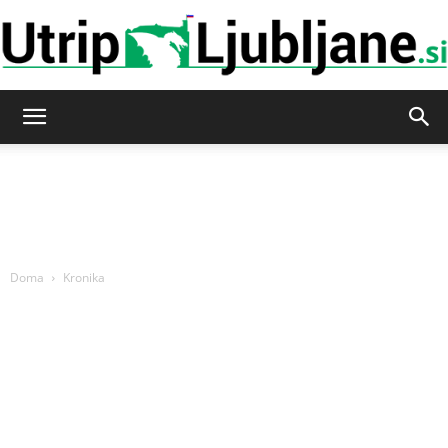
Utrip-
Ljubljane
Doma
Kronika