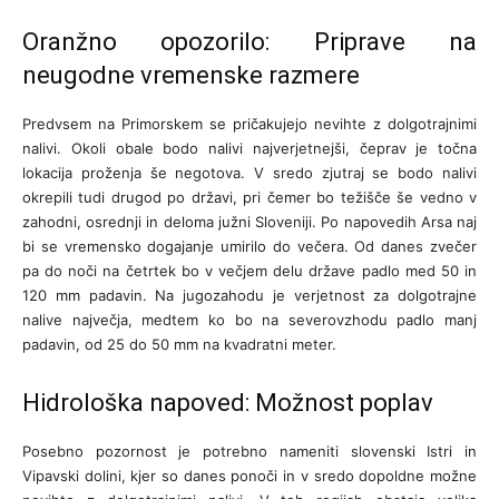
Oranžno opozorilo: Priprave na
neugodne vremenske razmere
Predvsem na Primorskem se pričakujejo nevihte z dolgotrajnimi
nalivi. Okoli obale bodo nalivi najverjetnejši, čeprav je točna
lokacija proženja še negotova. V sredo zjutraj se bodo nalivi
okrepili tudi drugod po državi, pri čemer bo težišče še vedno v
zahodni, osrednji in deloma južni Sloveniji. Po napovedih Arsa naj
bi se vremensko dogajanje umirilo do večera. Od danes zvečer
pa do noči na četrtek bo v večjem delu države padlo med 50 in
120 mm padavin. Na jugozahodu je verjetnost za dolgotrajne
nalive največja, medtem ko bo na severovzhodu padlo manj
padavin, od 25 do 50 mm na kvadratni meter.
Hidrološka napoved: Možnost poplav
Posebno pozornost je potrebno nameniti slovenski Istri in
Vipavski dolini, kjer so danes ponoči in v sredo dopoldne možne