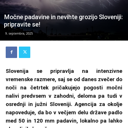
Močne padavine in nevihte grozijo Sloveniji:
pripravite se!
9. septembra, 2025
Slovenija se pripravlja na intenzivne
vremenske razmere, saj se od danes zvečer do
noči na četrtek pričakujejo pogosti močni
nalivi predvsem v zahodni, deloma pa tudi v
osrednji in južni Sloveniji. Agencija za okolje
napoveduje, da bo v večjem delu države padlo
med 50 in 120 mm padavin, lokalno pa lahko