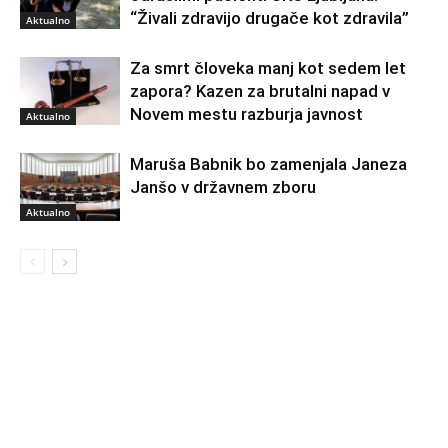
“Živali zdravijo drugače kot zdravila”
Aktualno
Za smrt človeka manj kot sedem let
zapora? Kazen za brutalni napad v
Novem mestu razburja javnost
Aktualno
Maruša Babnik bo zamenjala Janeza
Janšo v državnem zboru
Aktualno