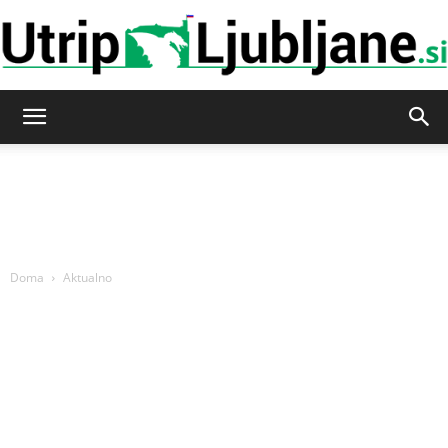
Utrip-
Ljubljane
Doma
Aktualno