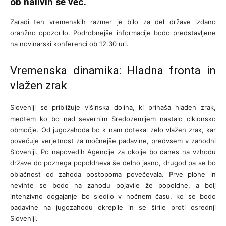
ob nalivih še več.
Zaradi teh vremenskih razmer je bilo za del države izdano
oranžno opozorilo. Podrobnejše informacije bodo predstavljene
na novinarski konferenci ob 12.30 uri.
Vremenska dinamika: Hladna fronta in
vlažen zrak
Sloveniji se približuje višinska dolina, ki prinaša hladen zrak,
medtem ko bo nad severnim Sredozemljem nastalo ciklonsko
območje. Od jugozahoda bo k nam dotekal zelo vlažen zrak, kar
povečuje verjetnost za močnejše padavine, predvsem v zahodni
Sloveniji. Po napovedih Agencije za okolje bo danes na vzhodu
države do poznega popoldneva še delno jasno, drugod pa se bo
oblačnost od zahoda postopoma povečevala. Prve plohe in
nevihte se bodo na zahodu pojavile že popoldne, a bolj
intenzivno dogajanje bo sledilo v nočnem času, ko se bodo
padavine na jugozahodu okrepile in se širile proti osrednji
Sloveniji.