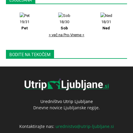
19/31
18/30
18/31
Pet
Sob
Ned
> več na Pro-Vreme <
BODITE NA TEKOČEM
Uredništvo Utrip Ljubljane
Dnevne novice Ljubljanske regije.
Kontaktirajte nas:
urednistvo@utrip-ljubljane.si