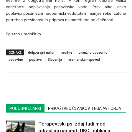
nevihte z dolgotrajnimi nalivi. V teh regijah obstaja velika
verjetnost poplavljanja padavinske vode. Prav tako lahko
poplavijo posamezni hudourniški vodotoki in manjše reke, zato je
potrebna previdnost in priprava na morebitne nevšečnosti.
Spletno uredništvo
OZNAKE
dolgotrajni nalivi
nevihte
oranžno opozorilo
padavine
poplave
Slovenija
vremenska napoved
PODOBNI ČLANKI
PRIKAŽI VEČ ČLANKOV TEGA AVTORJA
Terapevtski psi zdaj tudi med
odraslimi pacienti UKC Ljubljana: