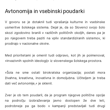
Avtonomija in vsebinski poudarki
V govoru se je dotaknil tudi vprašanja kulturne in vsebinske
usmeritve šolskega sistema. Dejal je, da so Slovenci svojo šolo
skozi zgodovino branili v različnih političnih okoljih, danes pa je
po njegovem treba paziti na vpliv standardiziranih sistemov, ki
prodirajo v nacionalne okvire.
Med prioritetami je omenil tudi odpravo, kot jih je poimenoval,
»invazivnih spolnih ideologij« iz slovenskega šolskega prostora.
»Šola ne sme ostati birokratska organizacija; postati mora
živahna, kreativna, inovativna in domoljubna. Učiteljem je treba
dati več avtonomije,« je sklenil.
Zver je ob tem poudaril, da je program njegove politične opcije
na področju izobraževanja javno dostopen že dve leti,
podrobneje pa ga bodo v kampanji predstavljali tudi drugi