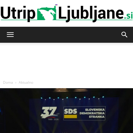
Utrip-
Ljubljane
Doma
Aktualno