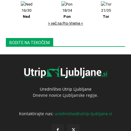
16/30
18/34
21/35
Ned
Pon
Tor
> več na Pro-Vreme <
BODITE NA TEKOČEM
Uredništvo Utrip Ljubljane
Dnevne novice Ljubljanske regije.
Kontaktirajte nas:
urednistvo@utrip-ljubljane.si