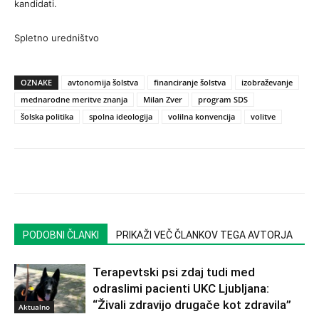
kandidati.
Spletno uredništvo
OZNAKE
avtonomija šolstva
financiranje šolstva
izobraževanje
mednarodne meritve znanja
Milan Zver
program SDS
šolska politika
spolna ideologija
volilna konvencija
volitve
PODOBNI ČLANKI
PRIKAŽI VEČ ČLANKOV TEGA AVTORJA
Terapevtski psi zdaj tudi med
odraslimi pacienti UKC Ljubljana:
“Živali zdravijo drugače kot zdravila”
Aktualno