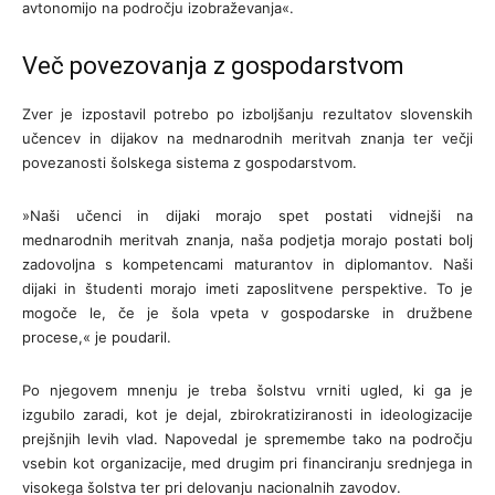
avtonomijo na področju izobraževanja«.
Več povezovanja z gospodarstvom
Zver je izpostavil potrebo po izboljšanju rezultatov slovenskih
učencev in dijakov na mednarodnih meritvah znanja ter večji
povezanosti šolskega sistema z gospodarstvom.
»Naši učenci in dijaki morajo spet postati vidnejši na
mednarodnih meritvah znanja, naša podjetja morajo postati bolj
zadovoljna s kompetencami maturantov in diplomantov. Naši
dijaki in študenti morajo imeti zaposlitvene perspektive. To je
mogoče le, če je šola vpeta v gospodarske in družbene
procese,« je poudaril.
Po njegovem mnenju je treba šolstvu vrniti ugled, ki ga je
izgubilo zaradi, kot je dejal, zbirokratiziranosti in ideologizacije
prejšnjih levih vlad. Napovedal je spremembe tako na področju
vsebin kot organizacije, med drugim pri financiranju srednjega in
visokega šolstva ter pri delovanju nacionalnih zavodov.