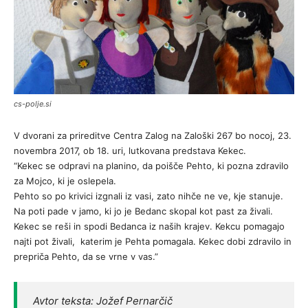
cs-polje.si
V dvorani za prireditve Centra Zalog na Zaloški 267 bo nocoj, 23.
novembra 2017, ob 18. uri, lutkovana predstava Kekec.
“Kekec se odpravi na planino, da poišče Pehto, ki pozna zdravilo
za Mojco, ki je oslepela.
Pehto so po krivici izgnali iz vasi, zato nihče ne ve, kje stanuje.
Na poti pade v jamo, ki jo je Bedanc skopal kot past za živali.
Kekec se reši in spodi Bedanca iz naših krajev. Kekcu pomagajo
najti pot živali, katerim je Pehta pomagala. Kekec dobi zdravilo in
prepriča Pehto, da se vrne v vas.”
Avtor teksta: Jožef Pernarčič