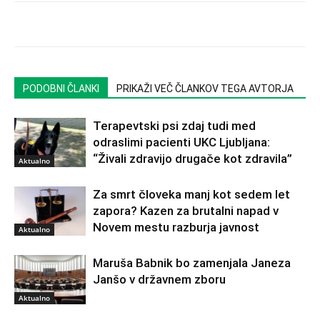
PODOBNI ČLANKI
PRIKAŽI VEČ ČLANKOV TEGA AVTORJA
Terapevtski psi zdaj tudi med
odraslimi pacienti UKC Ljubljana:
“Živali zdravijo drugače kot zdravila”
Aktualno
Za smrt človeka manj kot sedem let
zapora? Kazen za brutalni napad v
Novem mestu razburja javnost
Aktualno
Maruša Babnik bo zamenjala Janeza
Janšo v državnem zboru
Aktualno