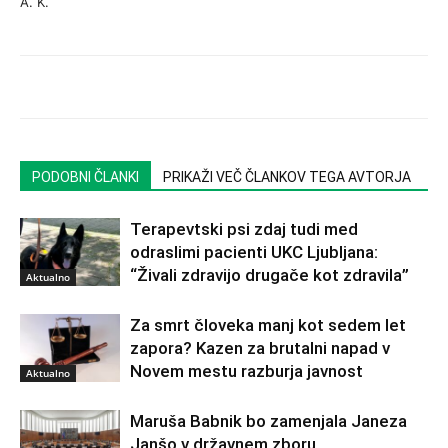
A. K.
PODOBNI ČLANKI
PRIKAŽI VEČ ČLANKOV TEGA AVTORJA
Terapevtski psi zdaj tudi med
odraslimi pacienti UKC Ljubljana:
“Živali zdravijo drugače kot zdravila”
Aktualno
Za smrt človeka manj kot sedem let
zapora? Kazen za brutalni napad v
Novem mestu razburja javnost
Aktualno
Maruša Babnik bo zamenjala Janeza
Janšo v državnem zboru