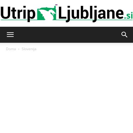
Utrip-
Doma
Slovenija
Ljubljane