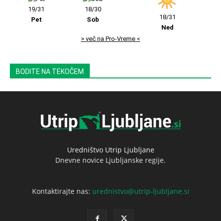
19/31
18/30
18/31
Pet
Sob
Ned
> več na Pro-Vreme <
BODITE NA TEKOČEM
Uredništvo Utrip Ljubljane
Dnevne novice Ljubljanske regije.
Kontaktirajte nas:
urednistvo@utrip-ljubljane.si