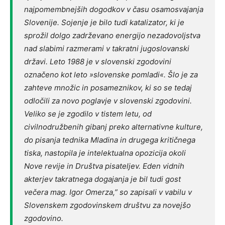
najpomembnejših dogodkov v času osamosvajanja
Slovenije. Sojenje je bilo tudi katalizator, ki je
sprožil dolgo zadrževano energijo nezadovoljstva
nad slabimi razmerami v takratni jugoslovanski
državi. Leto 1988 je v slovenski zgodovini
označeno kot leto »slovenske pomladi«. Šlo je za
zahteve množic in posameznikov, ki so se tedaj
odločili za novo poglavje v slovenski zgodovini.
Veliko se je zgodilo v tistem letu, od
civilnodružbenih gibanj preko alternativne kulture,
do pisanja tednika Mladina in drugega kritičnega
tiska, nastopila je intelektualna opozicija okoli
Nove revije in Društva pisateljev. Eden vidnih
akterjev takratnega dogajanja je bil tudi gost
večera mag. Igor Omerza,” so zapisali v vabilu v
Slovenskem zgodovinskem društvu za novejšo
zgodovino.