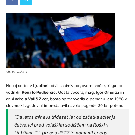
Vir: Nova24tv
Nocoj se bo v Ljubljani odvil zanimiv pogovorni večer, ki ga bo
vodil
dr. Renato Podbersič.
Gosta večera,
mag. Igor Omerza in
dr. Andreja Valič Zver,
bosta spregovorila o pomenu leta 1988 v
slovenski zgodovini in predstavila svoje poglede 30 let potem.
“Da letos mineva trideset let od začetka sojenja
četverici pred vojaškim sodiščem na Roški v
Ljubljani. T.i. proces JBTZ je pomenil enega