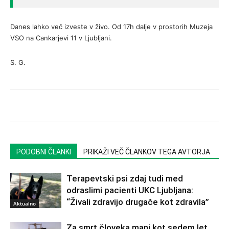
Danes lahko več izveste v živo. Od 17h dalje v prostorih Muzeja
VSO na Cankarjevi 11 v Ljubljani.
S. G.
PODOBNI ČLANKI
PRIKAŽI VEČ ČLANKOV TEGA AVTORJA
Terapevtski psi zdaj tudi med
odraslimi pacienti UKC Ljubljana:
“Živali zdravijo drugače kot zdravila”
Aktualno
Za smrt človeka manj kot sedem let