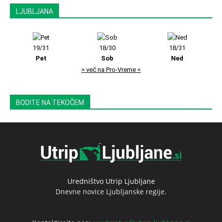
LJUBLJANA
19/31
18/30
18/31
Pet
Sob
Ned
> več na Pro-Vreme <
BODITE NA TEKOČEM
Uredništvo Utrip Ljubljane
Dnevne novice Ljubljanske regije.