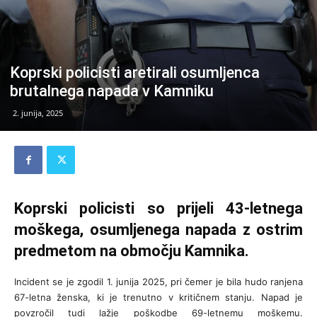
Koprski policisti aretirali osumljenca
brutalnega napada v Kamniku
2. junija, 2025
Koprski policisti so prijeli 43-letnega
moškega, osumljenega napada z ostrim
predmetom na območju Kamnika.
Incident se je zgodil 1. junija 2025, pri čemer je bila hudo ranjena
67-letna ženska, ki je trenutno v kritičnem stanju. Napad je
povzročil tudi lažje poškodbe 69-letnemu moškemu.