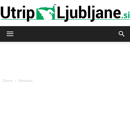
Utrip-
Ljubljane
Doma
Aktualno