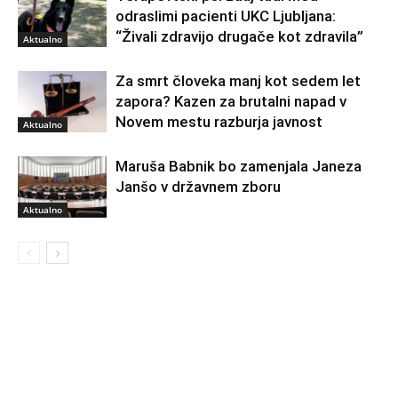
odraslimi pacienti UKC Ljubljana:
“Živali zdravijo drugače kot zdravila”
Aktualno
Za smrt človeka manj kot sedem let
zapora? Kazen za brutalni napad v
Novem mestu razburja javnost
Aktualno
Maruša Babnik bo zamenjala Janeza
Janšo v državnem zboru
Aktualno