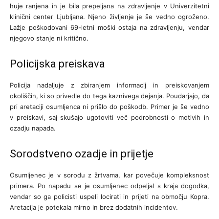
huje ranjena in je bila prepeljana na zdravljenje v Univerzitetni
klinični center Ljubljana. Njeno življenje je še vedno ogroženo.
Lažje poškodovani 69-letni moški ostaja na zdravljenju, vendar
njegovo stanje ni kritično.
Policijska preiskava
Policija nadaljuje z zbiranjem informacij in preiskovanjem
okoliščin, ki so privedle do tega kaznivega dejanja. Poudarjajo, da
pri aretaciji osumljenca ni prišlo do poškodb. Primer je še vedno
v preiskavi, saj skušajo ugotoviti več podrobnosti o motivih in
ozadju napada.
Sorodstveno ozadje in prijetje
Osumljenec je v sorodu z žrtvama, kar povečuje kompleksnost
primera. Po napadu se je osumljenec odpeljal s kraja dogodka,
vendar so ga policisti uspeli locirati in prijeti na območju Kopra.
Aretacija je potekala mirno in brez dodatnih incidentov.