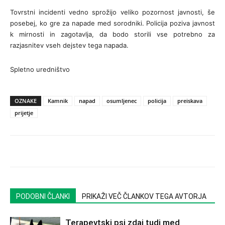
Tovrstni incidenti vedno sprožijo veliko pozornost javnosti, še
posebej, ko gre za napade med sorodniki. Policija poziva javnost
k mirnosti in zagotavlja, da bodo storili vse potrebno za
razjasnitev vseh dejstev tega napada.
Spletno uredništvo
OZNAKE
Kamnik
napad
osumljenec
policija
preiskava
prijetje
PODOBNI ČLANKI
PRIKAŽI VEČ ČLANKOV TEGA AVTORJA
Terapevtski psi zdaj tudi med