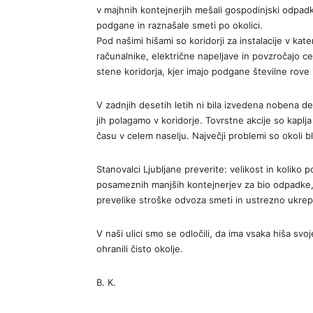
v majhnih kontejnerjih mešali gospodinjski odpadki
podgane in raznašale smeti po okolici.
Pod našimi hišami so koridorji za instalacije v kat
računalnike, električne napeljave in povzročajo ce
stene koridorja, kjer imajo podgane številne rove i
V zadnjih desetih letih ni bila izvedena nobena d
jih polagamo v koridorje. Tovrstne akcije so kaplja
času v celem naselju. Največji problemi so okoli bl
Stanovalci Ljubljane preverite: velikost in koliko 
posameznih manjših kontejnerjev za bio odpadke, 
prevelike stroške odvoza smeti in ustrezno ukrepaj
V naši ulici smo se odločili, da ima vsaka hiša svoj
ohranili čisto okolje.
B. K.