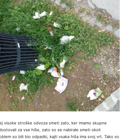
ecej visoke stroške odvoza smeti zato, ker imamo skupne
dostovali za vse hiše, zato so se nabirale smeti okoli
blem so bili bio odpadki, kajti vsaka hiša ima svoj vrt. Tako so