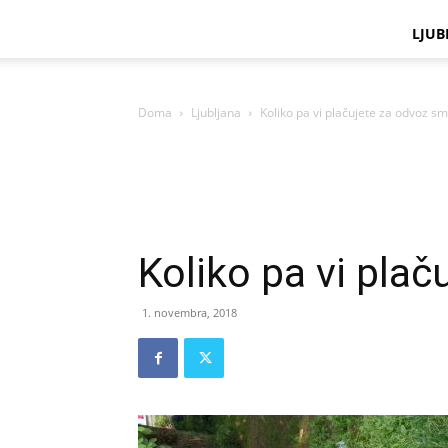
LJUB
Doma
Ljubljana
Koliko pa vi plačujete za odvoz sm
Koliko pa vi pla
1. novembra, 2018