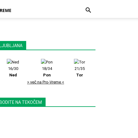
REME
LJUBLJANA
16/30
18/34
21/35
Ned
Pon
Tor
> več na Pro-Vreme <
BODITE NA TEKOČEM