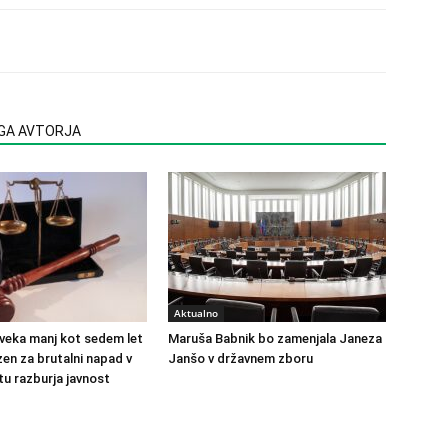
EGA AVTORJA
Aktualno
veka manj kot sedem let
Maruša Babnik bo zamenjala Janeza
en za brutalni napad v
Janšo v državnem zboru
u razburja javnost