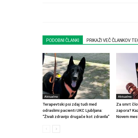
PODOBNI ČLANKI
PRIKAŽI VEČ ČLANKOV T
Aktualno
Aktualno
Terapevtski psi zdaj tudi med
Za smrt člo
odraslimi pacienti UKC Ljubljana:
zapora? Kaz
“Živali zdravijo drugače kot zdravila”
Novem mest