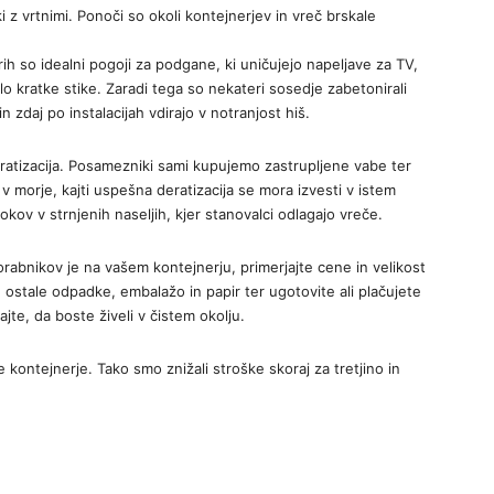
 z vrtnimi. Ponoči so okoli kontejnerjev in vreč brskale
erih so idealni pogoji za podgane, ki uničujejo napeljave za TV,
lo kratke stike. Zaradi tega so nekateri sosedje zabetonirali
n zdaj po instalacijah vdirajo v notranjost hiš.
eratizacija. Posamezniki sami kupujemo zastrupljene vabe ter
 v morje, kajti uspešna deratizacija se mora izvesti v istem
okov v strnjenih naseljih, kjer stanovalci odlagajo vreče.
porabnikov je na vašem kontejnerju, primerjajte cene in velikost
ostale odpadke, embalažo in papir ter ugotovite ali plačujete
te, da boste živeli v čistem okolju.
e kontejnerje. Tako smo znižali stroške skoraj za tretjino in